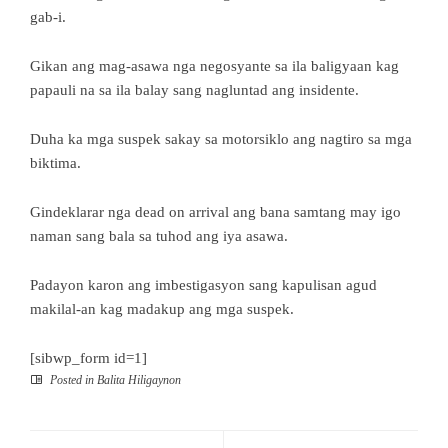
gab-i.
Gikan ang mag-asawa nga negosyante sa ila baligyaan kag
papauli na sa ila balay sang nagluntad ang insidente.
Duha ka mga suspek sakay sa motorsiklo ang nagtiro sa mga
biktima.
Gindeklarar nga dead on arrival ang bana samtang may igo
naman sang bala sa tuhod ang iya asawa.
Padayon karon ang imbestigasyon sang kapulisan agud
makilal-an kag madakup ang mga suspek.
[sibwp_form id=1]
Posted in
Balita Hiligaynon