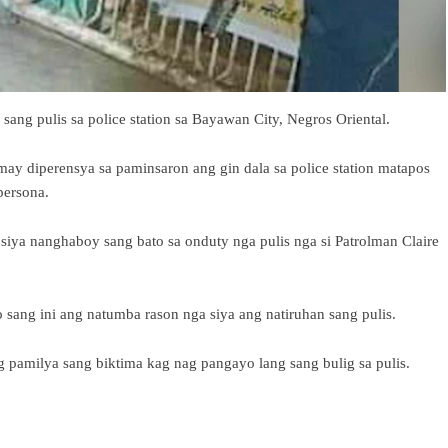
ang pulis sa police station sa Bayawan City, Negros Oriental.
may diperensya sa paminsaron ang gin dala sa police station matapos
persona.
g siya nanghaboy sang bato sa onduty nga pulis nga si Patrolman Claire
 sang ini ang natumba rason nga siya ang natiruhan sang pulis.
pamilya sang biktima kag nag pangayo lang sang bulig sa pulis.