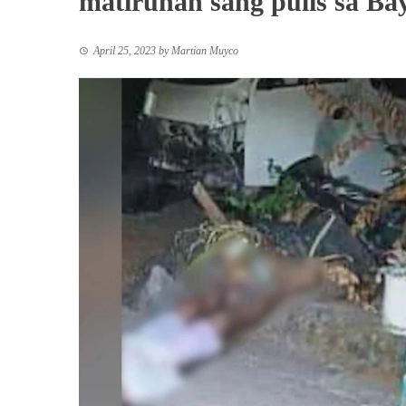
matiruhan sang pulis sa Ba
April 25, 2023
by
Martian Muyco