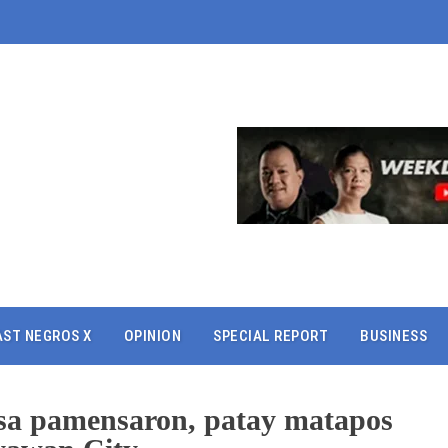
AST NEGROS X
OPINION
SPECIAL REPORT
BUSINESS
 sa pamensaron, patay matapos