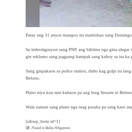
Patay ang 31 anyos matapos ini matiruhan sang Domingo s
Sa imbestigasyon sang PNP, ang biktima nga gina alegar 
gin reklamo sang pagpang hampak sang kahoy sa isa ka 
Sang ginpakaon sa police station, didto kag gulpi na lan
Belono.
Plano niya kun tani kuhaon pa ang long firearm ni Belono
Wala naman sang plano nga mag pasaka pa sang kaso ang 
[sibwp_form id=1]
Posted in
Balita Hiligaynon