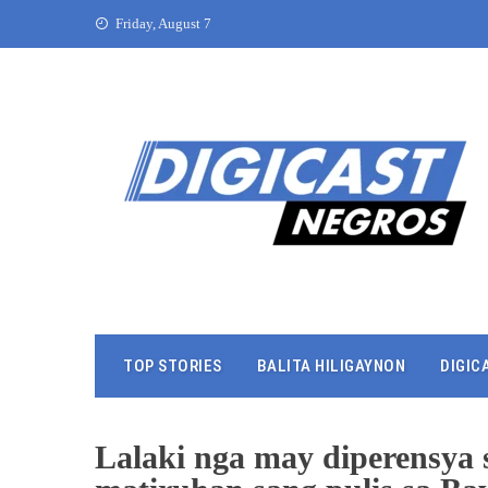
Friday, August 7
TOP STORIES
BALITA HILIGAYNON
DIGIC
Lalaki nga may diperensya