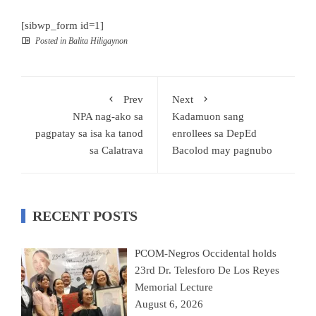
[sibwp_form id=1]
Posted in
Balita Hiligaynon
Prev
Next
NPA nag-ako sa
Kadamuon sang
pagpatay sa isa ka tanod
enrollees sa DepEd
sa Calatrava
Bacolod may pagnubo
RECENT POSTS
PCOM-Negros Occidental holds
23rd Dr. Telesforo De Los Reyes
Memorial Lecture
August 6, 2026