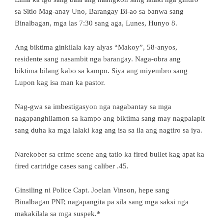
sa Sitio Mag-anay Uno, Barangay Bi-ao sa banwa sang
Binalbagan, mga las 7:30 sang aga, Lunes, Hunyo 8.
Ang biktima ginkilala kay alyas “Makoy”, 58-anyos,
residente sang nasambit nga barangay. Naga-obra ang
biktima bilang kabo sa kampo. Siya ang miyembro sang
Lupon kag isa man ka pastor.
Nag-gwa sa imbestigasyon nga nagabantay sa mga
nagapanghilamon sa kampo ang biktima sang may nagpalapit
sang duha ka mga lalaki kag ang isa sa ila ang nagtiro sa iya.
Narekober sa crime scene ang tatlo ka fired bullet kag apat ka
fired cartridge cases sang caliber .45.
Ginsiling ni Police Capt. Joelan Vinson, hepe sang
Binalbagan PNP, nagapangita pa sila sang mga saksi nga
makakilala sa mga suspek.*