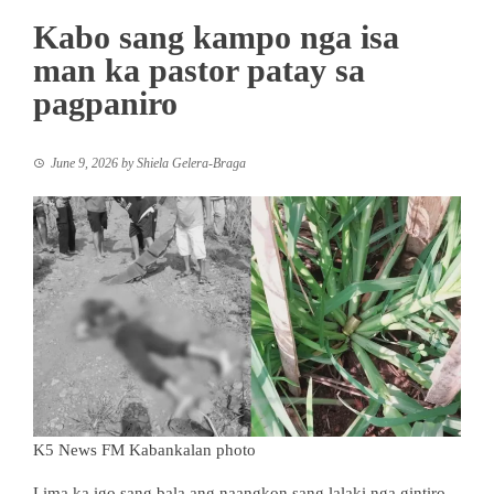
Kabo sang kampo nga isa
man ka pastor patay sa
pagpaniro
June 9, 2026
by
Shiela Gelera-Braga
K5 News FM Kabankalan photo
Lima ka igo sang bala ang naangkon sang lalaki nga gintiro