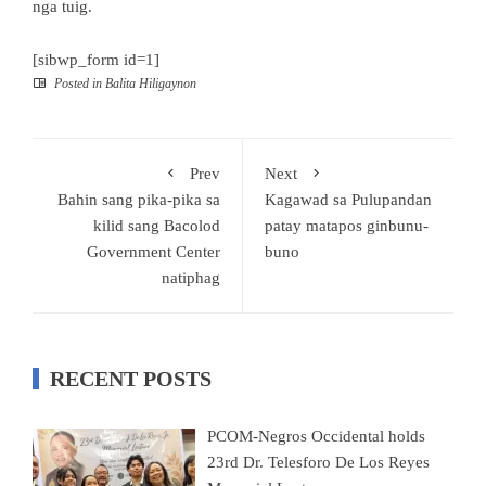
nga tuig.
[sibwp_form id=1]
Posted in
Balita Hiligaynon
Prev
Next
Bahin sang pika-pika sa
Kagawad sa Pulupandan
kilid sang Bacolod
patay matapos ginbunu-
Government Center
buno
natiphag
RECENT POSTS
PCOM-Negros Occidental holds
23rd Dr. Telesforo De Los Reyes