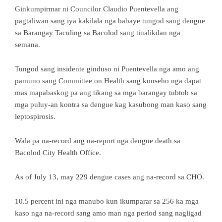
Ginkumpirmar ni Councilor Claudio Puentevella ang
pagtaliwan sang iya kakilala nga babaye tungod sang dengue
sa Barangay Taculing sa Bacolod sang tinalikdan nga
semana.
Tungod sang insidente ginduso ni Puentevella nga amo ang
pamuno sang Committee on Health sang konseho nga dapat
mas mapabaskog pa ang tikang sa mga barangay tubtob sa
mga puluy-an kontra sa dengue kag kasubong man kaso sang
leptospirosis.
Wala pa na-record ang na-report nga dengue death sa
Bacolod City Health Office.
As of July 13, may 229 dengue cases ang na-record sa CHO.
10.5 percent ini nga manubo kun ikumparar sa 256 ka mga
kaso nga na-record sang amo man nga period sang nagligad