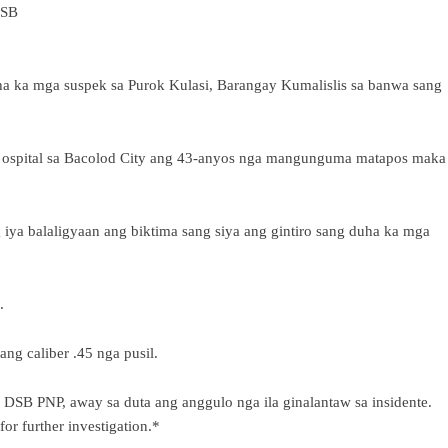
DSB
ha ka mga suspek sa Purok Kulasi, Barangay Kumalislis sa banwa sang
sa ospital sa Bacolod City ang 43-anyos nga mangunguma matapos maka
iya balaligyaan ang biktima sang siya ang gintiro sang duha ka mga
.
ang caliber .45 nga pusil.
g DSB PNP, away sa duta ang anggulo nga ila ginalantaw sa insidente.
or further investigation.*