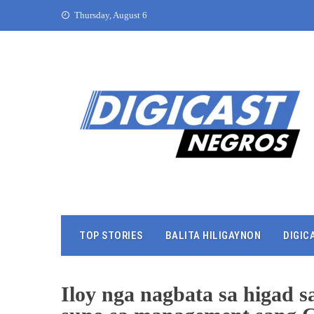
Thursday, August 6
TOP STORIES
BALITA HILIGAYNON
DIGIC
Iloy nga nagbata sa higad s