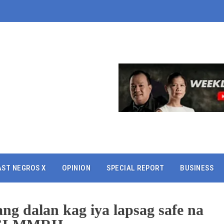
AST NEGROS X
OPINION
SPECIAL REPORT
BUSINESS
ang dalan kag iya lapsag safe na