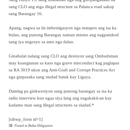
sang CLO ang mga illegal structure sa Palanca road sakop
sang Barangay 16.
Apang, nagwa sa ila imbestigasyon nga matapos ang isa ka
bulan, ang punong Barangay naman mismo ang nagpatukod
sang iya negosyo sa amo nga dalan.
Ginahulat nalang sang CLO ang desisyon sang Ombudsman
may kaangtanan sa kaso nga grave misconduct kag paglapas
sa RA 3019 ukon ang Anti-Graft and Corrupt Practices Act
nga ginpasaka sang siudad batuk kay Ligaya.
Damlag pa ginkwestyon sang punong barangay sa isa ka
radio interview kun ngaa siya lang ang nagakakit-an kay
kadamo man sang illegal structures sa siudad.*
[sibwp_form id=1]
Posted in
Balita Hiligaynon