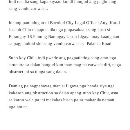
Indi resulta sang kapabayaan kundi hungod ang pagbutang
sang vendo car wash.
Ini ang panindugan ni Bacolod City Legal Officer Atty. Karol
Joseph Chiu matapos nila nga ginpasakaan sang kaso si
Barangay 16 Punong Barangay Jason Ligaya may kaangatan
sa pagpatukod sini sang vendo carwash sa Palanca Road.
Suno kay Chiu, indi pwede ang pagpatindog sang amo nga
structure sa dalan bangud kun may mag pa carwash diri, naga
obstruct ini sa tunga sang dalan.
Damlag pa nagpahayag man si Ligaya nga handa siya nga
kakason ang obstruction sa dalan apang suno kay Chiu, asta
sa karon wala pa ini makakas bisan pa sa makapila naman
nga notice.