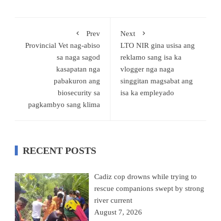
Prev
Next
Provincial Vet nag-abiso
LTO NIR gina usisa ang
sa naga sagod
reklamo sang isa ka
kasapatan nga
vlogger nga naga
pabakuron ang
singgitan magsabat ang
biosecurity sa
isa ka empleyado
pagkambyo sang klima
RECENT POSTS
Cadiz cop drowns while trying to
rescue companions swept by strong
river current
August 7, 2026