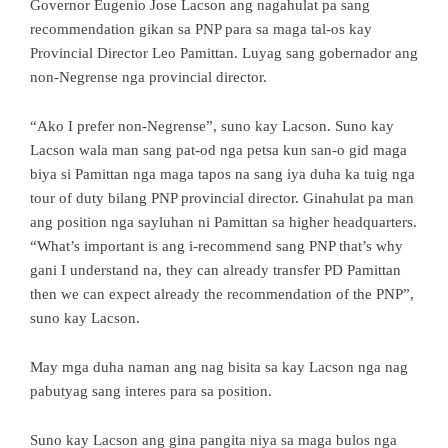
Governor Eugenio Jose Lacson ang nagahulat pa sang
recommendation gikan sa PNP para sa maga tal-os kay
Provincial Director Leo Pamittan. Luyag sang gobernador ang
non-Negrense nga provincial director.
“Ako I prefer non-Negrense”, suno kay Lacson. Suno kay
Lacson wala man sang pat-od nga petsa kun san-o gid maga
biya si Pamittan nga maga tapos na sang iya duha ka tuig nga
tour of duty bilang PNP provincial director. Ginahulat pa man
ang position nga sayluhan ni Pamittan sa higher headquarters.
“What’s important is ang i-recommend sang PNP that’s why
gani I understand na, they can already transfer PD Pamittan
then we can expect already the recommendation of the PNP”,
suno kay Lacson.
May mga duha naman ang nag bisita sa kay Lacson nga nag
pabutyag sang interes para sa position.
Suno kay Lacson ang gina pangita niya sa maga bulos nga