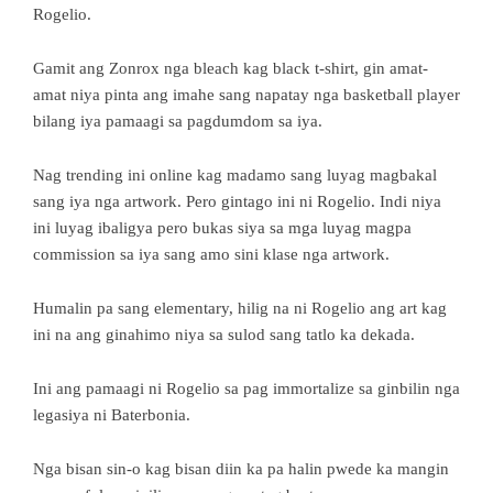
Rogelio.
Gamit ang Zonrox nga bleach kag black t-shirt, gin amat-
amat niya pinta ang imahe sang napatay nga basketball player
bilang iya pamaagi sa pagdumdom sa iya.
Nag trending ini online kag madamo sang luyag magbakal
sang iya nga artwork. Pero gintago ini ni Rogelio. Indi niya
ini luyag ibaligya pero bukas siya sa mga luyag magpa
commission sa iya sang amo sini klase nga artwork.
Humalin pa sang elementary, hilig na ni Rogelio ang art kag
ini na ang ginahimo niya sa sulod sang tatlo ka dekada.
Ini ang pamaagi ni Rogelio sa pag immortalize sa ginbilin nga
legasiya ni Baterbonia.
Nga bisan sin-o kag bisan diin ka pa halin pwede ka mangin