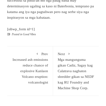
successful sa pinili-an mo nga patag basta may
determinasyon ugaling sa kaso ni Baterbonia, temprano pa
katama ang iya nga pagtaliwan pero nag serbe siya nga
inspirasyon sa mga kabataan.
[sibwp_form id=1]
Posted in
Good Vibes
Prev
Next
Increased ash emissions
Mga mangunguma
reduce chance of
gikan Cadiz, Sagay kag
explosive Kanlaon
Calatrava nagbaton
Volcano eruption:
shredder gikan sa NEDF
volcanologist
kag RU Foundry and
Machine Shop Corp.