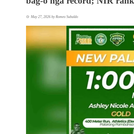
bag-o nga record; NIR rank 
May 27, 2026
by
Romeo Subaldo