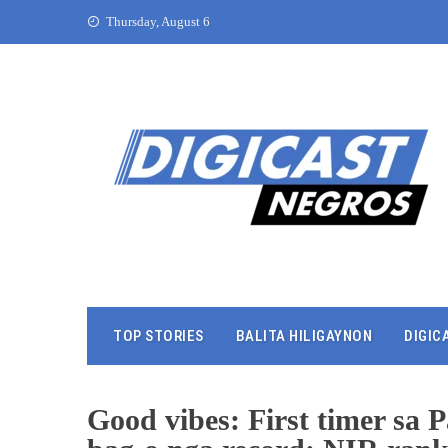
Thursday, August 6
TOP STORIES
BALITA HILIGAYNON
DIGIC
Good vibes: First timer sa 