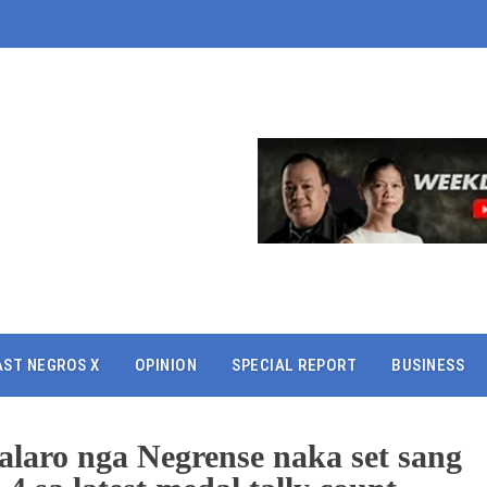
AST NEGROS X
OPINION
SPECIAL REPORT
BUSINESS
Palaro nga Negrense naka set sang