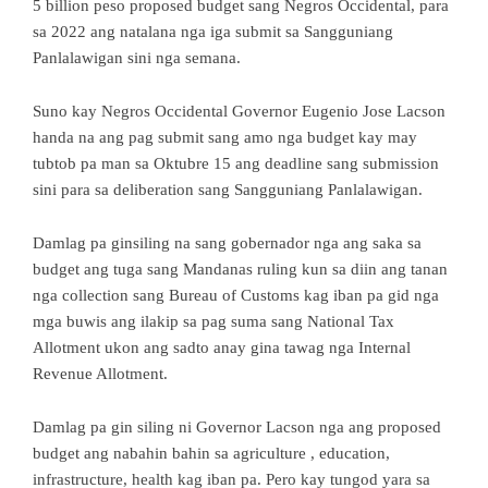
5 billion peso proposed budget sang Negros Occidental, para
sa 2022 ang natalana nga iga submit sa Sangguniang
Panlalawigan sini nga semana.
Suno kay Negros Occidental Governor Eugenio Jose Lacson
handa na ang pag submit sang amo nga budget kay may
tubtob pa man sa Oktubre 15 ang deadline sang submission
sini para sa deliberation sang Sangguniang Panlalawigan.
Damlag pa ginsiling na sang gobernador nga ang saka sa
budget ang tuga sang Mandanas ruling kun sa diin ang tanan
nga collection sang Bureau of Customs kag iban pa gid nga
mga buwis ang ilakip sa pag suma sang National Tax
Allotment ukon ang sadto anay gina tawag nga Internal
Revenue Allotment.
Damlag pa gin siling ni Governor Lacson nga ang proposed
budget ang nabahin bahin sa agriculture , education,
infrastructure, health kag iban pa. Pero kay tungod yara sa