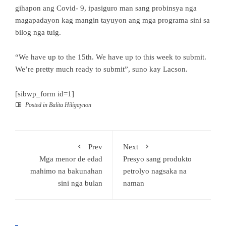
gihapon ang Covid- 9, ipasiguro man sang probinsya nga
magapadayon kag mangin tayuyon ang mga programa sini sa
bilog nga tuig.
“We have up to the 15th. We have up to this week to submit.
We’re pretty much ready to submit”, suno kay Lacson.
[sibwp_form id=1]
Posted in
Balita Hiligaynon
Prev
Next
Mga menor de edad
Presyo sang produkto
mahimo na bakunahan
petrolyo nagsaka na
sini nga bulan
naman