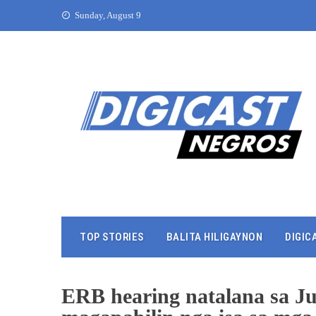
Sunday, August 9
TOP STORIES
BALITA HILIGAYNON
DIGIC
ERB hearing natalana sa J