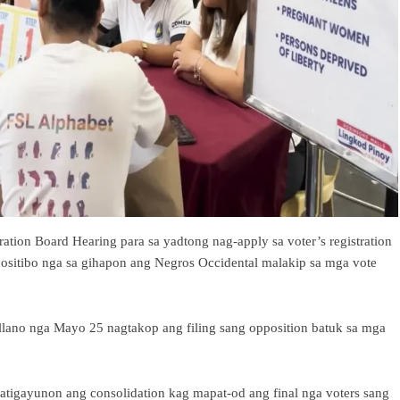
tration Board Hearing para sa yadtong nag-apply sa voter’s registration
itibo nga sa gihapon ang Negros Occidental malakip sa mga vote
lano nga Mayo 25 nagtakop ang filing sang opposition batuk sa mga
patigayunon ang consolidation kag mapat-od ang final nga voters sang