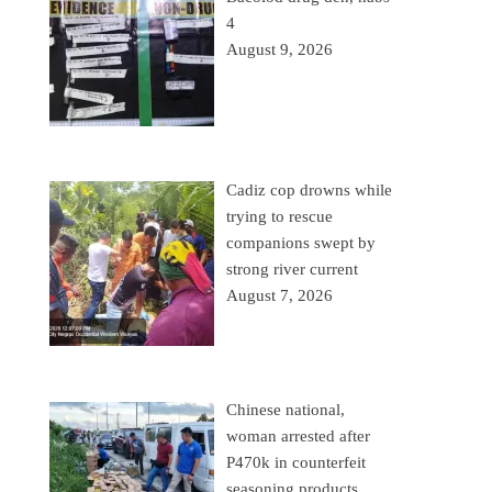
4
August 9, 2026
Cadiz cop drowns while
trying to rescue
companions swept by
strong river current
August 7, 2026
Chinese national,
woman arrested after
P470k in counterfeit
seasoning products