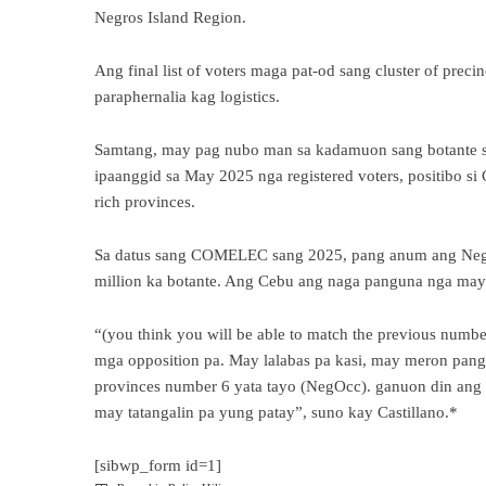
Negros Island Region.
Ang final list of voters maga pat-od sang cluster of prec
paraphernalia kag logistics.
Samtang, may pag nubo man sa kadamuon sang botante s
ipaanggid sa May 2025 nga registered voters, positibo si
rich provinces.
Sa datus sang COMELEC sang 2025, pang anum ang Negro
million ka botante. Ang Cebu ang naga panguna nga may 3
“(you think you will be able to match the previous numbe
mga opposition pa. May lalabas pa kasi, may meron pang t
provinces number 6 yata tayo (NegOcc). ganuon din ang ma
may tatangalin pa yung patay”, suno kay Castillano.*
[sibwp_form id=1]