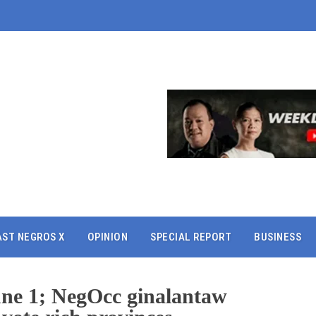
AST NEGROS X
OPINION
SPECIAL REPORT
BUSINESS
une 1; NegOcc ginalantaw