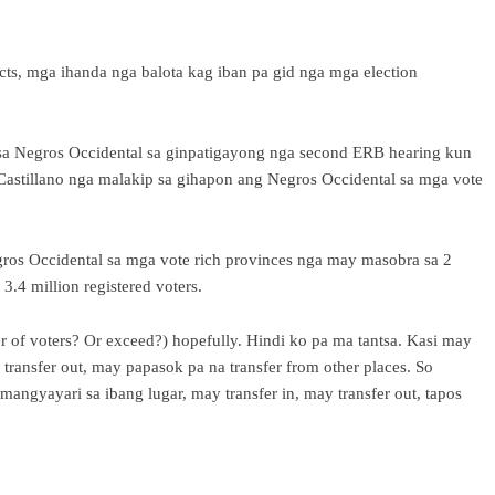
incts, mga ihanda nga balota kag iban pa gid nga mga election
a Negros Occidental sa ginpatigayong nga second ERB hearing kun
 Castillano nga malakip sa gihapon ang Negros Occidental sa mga vote
s Occidental sa mga vote rich provinces nga may masobra sa 2
.4 million registered voters.
r of voters? Or exceed?) hopefully. Hindi ko pa ma tantsa. Kasi may
ransfer out, may papasok pa na transfer from other places. So
ngyayari sa ibang lugar, may transfer in, may transfer out, tapos