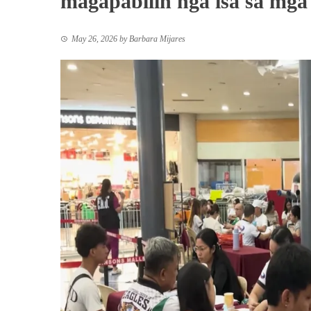
magapabilin nga isa sa mga 
May 26, 2026
by
Barbara Mijares