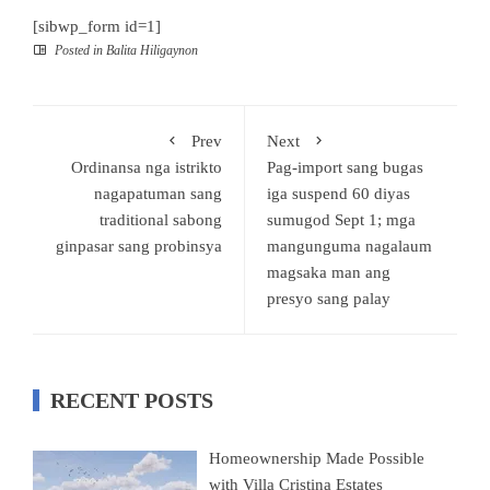
[sibwp_form id=1]
Posted in
Balita Hiligaynon
Prev
Next
Ordinansa nga istrikto
Pag-import sang bugas
nagapatuman sang
iga suspend 60 diyas
traditional sabong
sumugod Sept 1; mga
ginpasar sang probinsya
mangunguma nagalaum
magsaka man ang
presyo sang palay
RECENT POSTS
Homeownership Made Possible
with Villa Cristina Estates