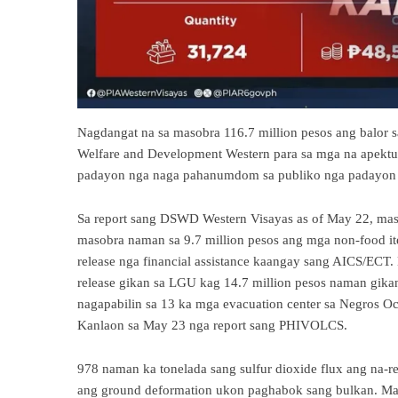
Nagdangat na sa masobra 116.7 million pesos ang balor s
Welfare and Development Western para sa mga na apek
padayon nga naga pahanumdom sa publiko nga padayon m
Sa report sang DSWD Western Visayas as of May 22, masob
masobra naman sa 9.7 million pesos ang mga non-food i
release nga financial assistance kaangay sang AICS/ECT.
release gikan sa LGU kag 14.7 million pesos naman gik
nagapabilin sa 13 ka mga evacuation center sa Negros Oc
Kanlaon sa May 23 nga report sang PHIVOLCS.
978 naman ka tonelada sang sulfur dioxide flux ang na-
ang ground deformation ukon paghabok sang bulkan. May