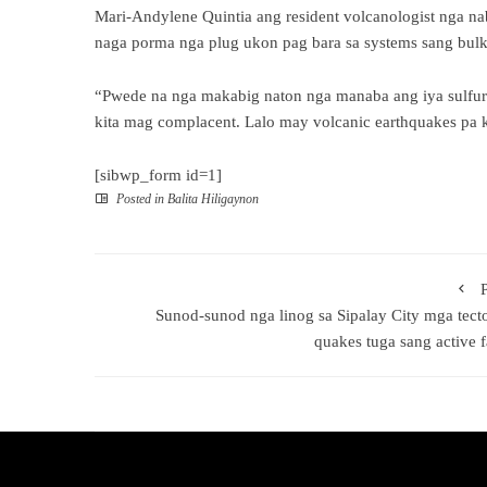
Mari-Andylene Quintia ang resident volcanologist nga n
naga porma nga plug ukon pag bara sa systems sang bul
“Pwede na nga makabig naton nga manaba ang iya sulfur 
kita mag complacent. Lalo may volcanic earthquakes pa k
[sibwp_form id=1]
Posted in
Balita Hiligaynon
Sunod-sunod nga linog sa Sipalay City mga tect
quakes tuga sang active f