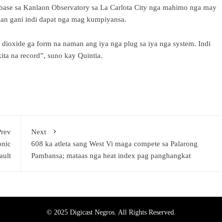
abase sa Kanlaon Observatory sa La Carlota City nga mahimo nga may
kan gani indi dapat nga mag kumpiyansa.
dioxide ga form na naman ang iya nga plug sa iya nga system. Indi
ita na record”, suno kay Quintia.
Prev
Next
onic
608 ka atleta sang West Vi maga compete sa Palarong
ault
Pambansa; mataas nga heat index pag panghangkat
© 2025 Digicast Negros. All Rights Reserved.