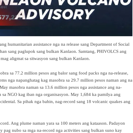
ang humanitarian assistance nga na release sang Department of Social
tuhan sang paglupok sang bulkan Kanlaon. Samtang, PHIVOLCS ang
ag aligmat sa sitwasyon sang bulkan Kanlaon.
ra sa 77.2 million pesos ang balor sang food packs nga na-release,
tems nga napanghatag kag masobra sa 29.7 million pesos naman ang na
 May masobra naman sa 13.6 million pesos nga assistance ang na-
an sa NGO kag iban nga organisasyon. May 1,684 ka pamilya ang
cidental. Sa pihak nga bahin, nag-record sang 18 volcanic quakes ang
record. Ang plume naman yara sa 100 meters ang kataason. Padayon
 pag nubo sa mga na-record nga activities sang bulkan suno kay