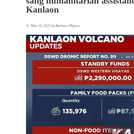
sang humanitarian assistan
Kanlaon
May 23, 2025
by
Barbara Mijares