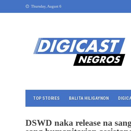
Thursday, August 6
TOP STORIES
BALITA HILIGAYNON
DIGIC
DSWD naka release na sang