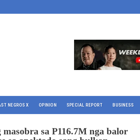
AST NEGROS X
OPINION
SPECIAL REPORT
BUSINESS
 masobra sa P116.7M nga balor