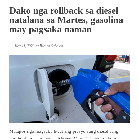
Dako nga rollback sa diesel
natalana sa Martes, gasolina
may pagsaka naman
May 11, 2026
by
Romeo Subaldo
Matapos nga magsaka liwat ang presyo sang diesel sang
nagligad nga semana, sa Martes, Mayo 12, may dako na