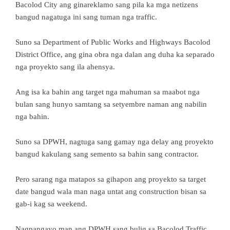
Bacolod City ang ginareklamo sang pila ka mga netizens
bangud nagatuga ini sang tuman nga traffic.
Suno sa Department of Public Works and Highways Bacolod
District Office, ang gina obra nga dalan ang duha ka separado
nga proyekto sang ila ahensya.
Ang isa ka bahin ang target nga mahuman sa maabot nga
bulan sang hunyo samtang sa setyembre naman ang nabilin
nga bahin.
Suno sa DPWH, nagtuga sang gamay nga delay ang proyekto
bangud kakulang sang semento sa bahin sang contractor.
Pero sarang nga matapos sa gihapon ang proyekto sa target
date bangud wala man naga untat ang construction bisan sa
gab-i kag sa weekend.
Nagpangayo man ang DPWH sang bulig sa Bacolod Traffic