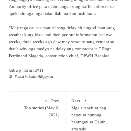
Authority office para mabutangan sang traffic enforcer sa
apektado nga mga dalan ilabi na kun rush hour.
“May mga causes man sir sang delay eh tungod man sang
weather kung kis-a and then per our information last two
weeks, three weeks ago daw may scarcity sang cement so
that’s why nga medyo na delay ang contractor ta,” Engr.
Ferdinand Magada, construction chief, DPWH Bacolod.
[sibwp_form id=1]
Posted in
Balita Hiligaynon
Prev
Next
Top stories (May 6,
Mga suspek sa pag
2021)
patay sa punong
barangay sa Dauin,
arestado