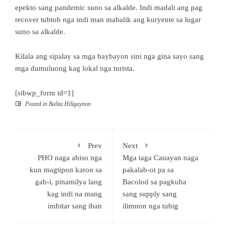
epekto sang pandemic suno sa alkalde. Indi madali ang pag
recover tubtob nga indi man mabalik ang kuryente sa lugar
suno sa alkalde.
Kilala ang sipalay sa mga baybayon sini nga gina sayo sang
mga dumuluong kag lokal nga turista.
[sibwp_form id=1]
Posted in
Balita Hiligaynon
Prev
Next
PHO naga abiso nga
Mga taga Cauayan naga
kun magtipon karon sa
pakalab-ot pa sa
gab-i, pinamilya lang
Bacolod sa pagkuha
kag indi na mang
sang supply sang
imbitar sang iban
ilimnon nga tubig