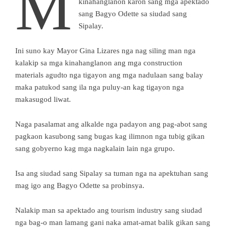
M
kinahanglanon karon sang mga apektado
sang Bagyo Odette sa siudad sang
Sipalay.
Ini suno kay Mayor Gina Lizares nga nag siling man nga
kalakip sa mga kinahanglanon ang mga construction
materials agudto nga tigayon ang mga nadulaan sang balay
maka patukod sang ila nga puluy-an kag tigayon nga
makasugod liwat.
Naga pasalamat ang alkalde nga padayon ang pag-abot sang
pagkaon kasubong sang bugas kag ilimnon nga tubig gikan
sang gobyerno kag mga nagkalain lain nga grupo.
Isa ang siudad sang Sipalay sa tuman nga na apektuhan sang
mag igo ang Bagyo Odette sa probinsya.
Nalakip man sa apektado ang tourism industry sang siudad
nga bag-o man lamang gani naka amat-amat balik gikan sang