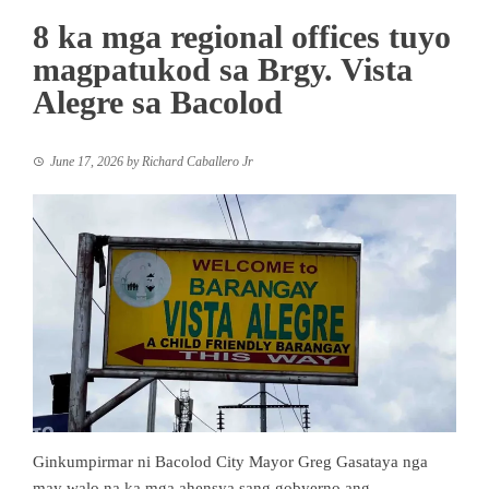
8 ka mga regional offices tuyo
magpatukod sa Brgy. Vista
Alegre sa Bacolod
June 17, 2026
by
Richard Caballero Jr
Ginkumpirmar ni Bacolod City Mayor Greg Gasataya nga
may walo na ka mga ahensya sang gobyerno ang