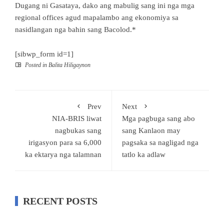
Dugang ni Gasataya, dako ang mabulig sang ini nga mga
regional offices agud mapalambo ang ekonomiya sa
nasidlangan nga bahin sang Bacolod.*
[sibwp_form id=1]
Posted in
Balita Hiligaynon
Prev
Next
NIA-BRIS liwat
Mga pagbuga sang abo
nagbukas sang
sang Kanlaon may
irigasyon para sa 6,000
pagsaka sa nagligad nga
ka ektarya nga talamnan
tatlo ka adlaw
RECENT POSTS