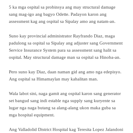
5 ka mga ospital sa probinsya ang may structural damage
sang mag-igo ang bagyo Odette. Padayon karon ang
assessment kag ang ospital sa Sipalay amo ang natam-an.
Suno kay provincial administrator Rayfrando Diaz, maga
padulong sa ospital sa Sipalay ang adjuster sang Government
Service Insurance System para sa assessment sang halit sa
ospital. May structural damage man sa ospital sa Hinoba-an.
Pero suno kay Diaz, daan naman gid ang amo nga edepisyo.
Ang ospital sa Himamaylan may kahalitan man.
Wala labot sini, naga gamit ang ospital karon sang generator
set bangud sang indi estable nga supply sang kuryente sa
lugar nga naga butang sa alang-alang ukon maka guba sa
mga hospital equipment.
Ang Valladolid District Hospital kag Teresita Lopez Jalandoni