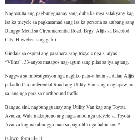
Nagresulta ang pagbungguanay sang duha ka mga salakyany kag
isa ka tricycle sa pagkasamad sang isa ka persona sa atubang sang
Bangga Metal sa Circumferential Road, Brgy. Alijis sa Bacolod
City, Huwebes sang gab-i.
Gindala sa ospital ang pasahero sang tricycle nga si alyas
“Vilma”, 33-anyos matapos nag-agum sang pilas sa iya agtang.
Naggwa sa imbestigasyon nga nagliko patu-o halin sa dalan Alijis
pakadto Circumferential Road ang Utility Van sang maglapaw ini
sa lane nga para sa northbound traffic.
Bangud sini, nagbungguanay ang Utility Van kag ang Toyota
Avanza. Wala makapreno ang nagasunod nga tricycle sa Toyota
Avanza kag nakabunggo man sa pag-ulihi nga bahin sini.*
[sibwp_form id=1]