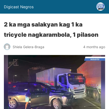
Digicast Negros
2 ka mga salakyan kag 1 ka
tricycle nagkarambola, 1 pilason
Shiela Gelera-Braga
4 months ago