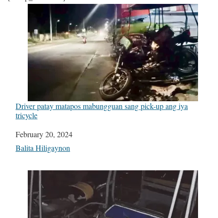
Driver patay matapos mabungguan sang pick-up ang iya
tricycle
Date
February 20, 2024
In relation to
Balita Hiligaynon