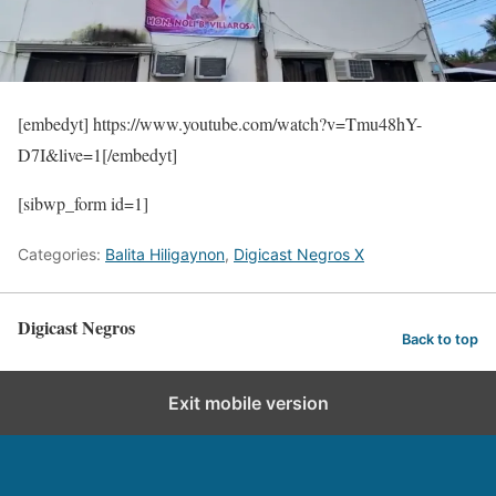
[embedyt] https://www.youtube.com/watch?v=Tmu48hY-
D7I&live=1[/embedyt]
[sibwp_form id=1]
Categories:
Balita Hiligaynon
,
Digicast Negros X
Digicast Negros
Back to top
Exit mobile version