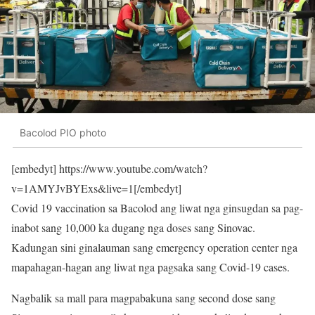
Bacolod PIO photo
[embedyt] https://www.youtube.com/watch?
v=1AMYJvBYExs&live=1[/embedyt]
Covid 19 vaccination sa Bacolod ang liwat nga ginsugdan sa pag-
inabot sang 10,000 ka dugang nga doses sang Sinovac.
Kadungan sini ginalauman sang emergency operation center nga
mapahagan-hagan ang liwat nga pagsaka sang Covid-19 cases.
Nagbalik sa mall para magpabakuna sang second dose sang