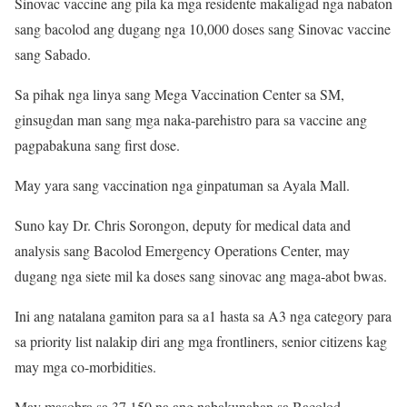
Sinovac vaccine ang pila ka mga residente makaligad nga nabaton
sang bacolod ang dugang nga 10,000 doses sang Sinovac vaccine
sang Sabado.
Sa pihak nga linya sang Mega Vaccination Center sa SM,
ginsugdan man sang mga naka-parehistro para sa vaccine ang
pagpabakuna sang first dose.
May yara sang vaccination nga ginpatuman sa Ayala Mall.
Suno kay Dr. Chris Sorongon, deputy for medical data and
analysis sang Bacolod Emergency Operations Center, may
dugang nga siete mil ka doses sang sinovac ang maga-abot bwas.
Ini ang natalana gamiton para sa a1 hasta sa A3 nga category para
sa priority list nalakip diri ang mga frontliners, senior citizens kag
may mga co-morbidities.
May masobra sa 37,150 na ang nabakunahan sa Bacolod.