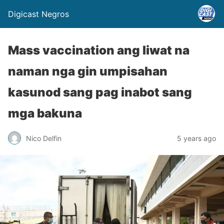
Digicast Negros
Mass vaccination ang liwat na
naman nga gin umpisahan
kasunod sang pag inabot sang
mga bakuna
Nico Delfin
5 years ago