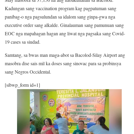
Kadungan sang vaccination program kag pagpatuman sang
panibag-o nga pagsulundan sa idalom sang ginpa-gwa nga
executive order sang alkalde. Ginalauman sang pamunuan sang
EOC nga mapahagan hagan ang liwat nga pagsaka sang Covid-
19 cases sa siudad.
Samtang, sa bwas man maga-abot sa Bacolod-Silay Airport ang
masobra dise sais mil ka doses sang sinovac para sa probinsya
sang Negros Occidental.
[sibwp_form id=1]