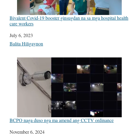
Bivalent Covid-19 booster ginsugdan na sa mga hospital health
care workers
Date
July 6, 2023
In relation to
Balita Hiligaynon
BCPO naga duso nga ma amend ang CCTV ordinance
Date
November 6, 2024