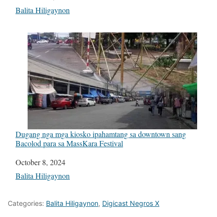
In relation to
Balita Hiligaynon
Dugang nga mga kiosko ipahamtang sa downtown sang
Bacolod para sa MassKara Festival
Date
October 8, 2024
In relation to
Balita Hiligaynon
Categories:
Balita Hiligaynon
,
Digicast Negros X