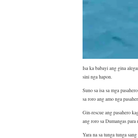
Isa ka babayi ang gina aleg
sini nga hapon.
Suno sa isa sa mga pasaher
sa roro ang amo nga pasaher
Gin-rescue ang pasahero ka
ang roro sa Dumangas para m
Yara na sa tunga tunga sang