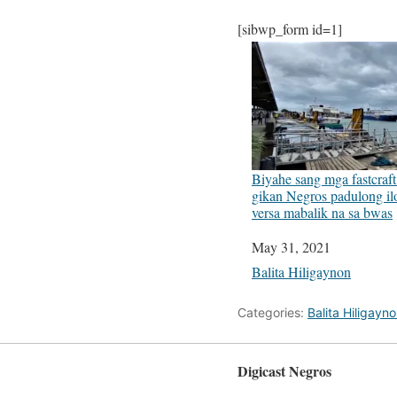
[sibwp_form id=1]
Biyahe sang mga fastcraft
gikan Negros padulong ilo
versa mabalik na sa bwas
Date
May 31, 2021
In relation to
Balita Hiligaynon
Categories:
Balita Hiligayn
Digicast Negros