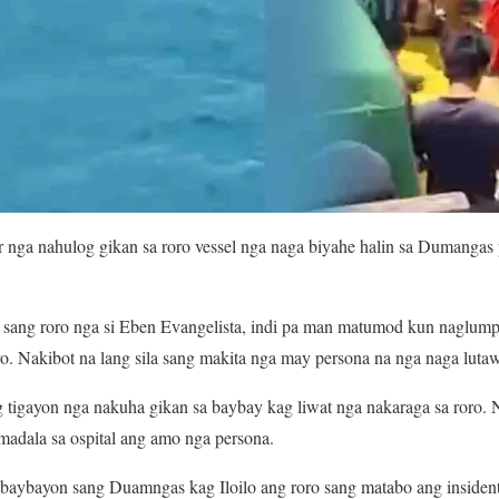
ar nga nahulog gikan sa roro vessel nga naga biyahe halin sa Dumangas
o sang roro nga si Eben Evangelista, indi pa man matumod kun naglump
o. Nakibot na lang sila sang makita nga may persona na nga naga lutaw
g tigayon nga nakuha gikan sa baybay kag liwat nga nakaraga sa roro
adala sa ospital ang amo nga persona.
 baybayon sang Duamngas kag Iloilo ang roro sang matabo ang insiden