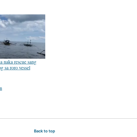
 naka rescue sang
g sa roro vessel
on
Back to top