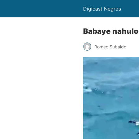
Digicast Negros
Babaye nahulog
Romeo Subaldo