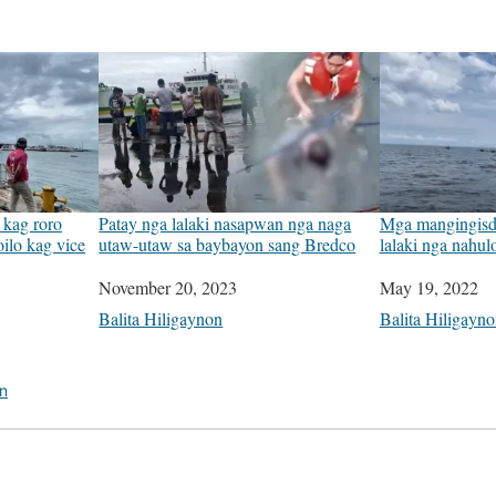
 kag roro
Patay nga lalaki nasapwan nga naga
Mga mangingisda
ilo kag vice
utaw-utaw sa baybayon sang Bredco
lalaki nga nahulo
Date
November 20, 2023
Date
May 19, 2022
In relation to
Balita Hiligaynon
In relation to
Balita Hiligayn
on