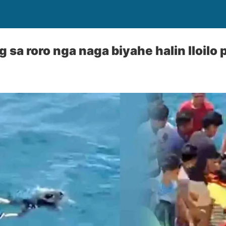
 sa roro nga naga biyahe halin Iloilo 