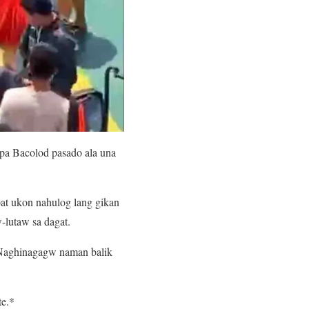
 pa Bacolod pasado ala una
at ukon nahulog lang gikan
-lutaw sa dagat.
. Naghinagagw naman balik
te.*