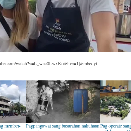
utube.com/watch?v=L_wac0LwxKo&live=1[/embedyt]
ang member-
Pagpangawat sang basurahan nakuhaan
Pag operate sang