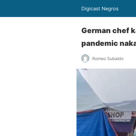
Digicast Negros
German chef k
pandemic naka
Romeo Subaldo