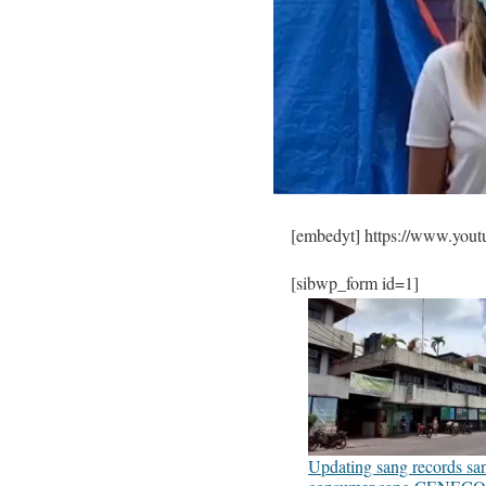
[embedyt] https://www.yo
[sibwp_form id=1]
Updating sang records s