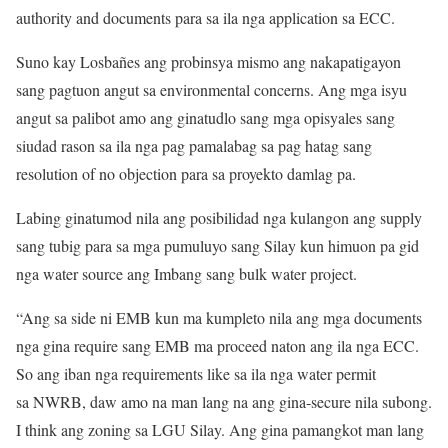
authority and documents para sa ila nga application sa ECC.
Suno kay Losbañes ang probinsya mismo ang nakapatigayon
sang pagtuon angut sa environmental concerns. Ang mga isyu
angut sa palibot amo ang ginatudlo sang mga opisyales sang
siudad rason sa ila nga pag pamalabag sa pag hatag sang
resolution of no objection para sa proyekto damlag pa.
Labing ginatumod nila ang posibilidad nga kulangon ang supply
sang tubig para sa mga pumuluyo sang Silay kun himuon pa gid
nga water source ang Imbang sang bulk water project.
“Ang sa side ni EMB kun ma kumpleto nila ang mga documents
nga gina require sang EMB ma proceed naton ang ila nga ECC.
So ang iban nga requirements like sa ila nga water permit
sa NWRB, daw amo na man lang na ang gina-secure nila subong.
I think ang zoning sa LGU Silay. Ang gina pamangkot man lang