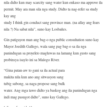
nila didto kun may scarcity sang water kun enkaso ma approve ila
permit. May ara man sila nga study. Didto ta nag-refer sa study
kay ang
study I think gin conduct sang province man. (na allay ang fears
nila ?) Na sabat nila”, suno kay Losbañes.
Gin patigayon man ang bag-o nga public consultation suno kay
Mayor Joedith Gallego, wala sang pag bag-o sa ila nga
panindugan sa proyekto magluwas na lamang kun gusto sang
probinsya isaylo ini sa Malogo River.
“Gina patan-aw to gani sa ila actual para
makita nila kun ano ang sitwasyon sang
tubig subong, sa naga propose sang bulk
water. Ang mga tawo didto ya baskog ang ila panindugan nga
indi mag pasugot didto”, suno kay Gallego.