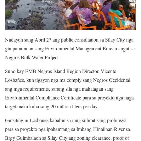
Nadayon sang Abril 27 ang public consultation sa Silay City nga
gin pamunuan sang Environmental Management Bureau angut sa
Negros Bulk Water Project.
Suno kay EMB Negros Island Region Director, Vicente
Losbañes, kun tigayon nga ma comply sang Negros Occidental
ang mga requirements, sarang sila nga mahatagan sang
Environmental Compliance Certificate para sa proyekto nga naga
target maka kuha sang 20 million liters per day.
Ginsiling ni Losbañes kabahin sa inug submit sang probinsya
para sa proyekto nga ipahamtang sa Imbang-Hinalinan River sa
Brgy Guimbalaon sa Silay City ang zoning clearance, proof of