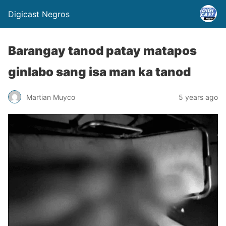
Digicast Negros
Barangay tanod patay matapos
ginlabo sang isa man ka tanod
Martian Muyco
5 years ago