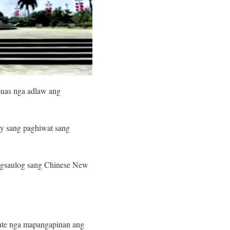
buas nga adlaw ang
ay sang paghiwat sang
pagsaulog sang Chinese New
ante nga mapangapinan ang