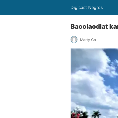
Digicast Negros
Bacolaodiat k
Marty Go