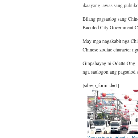
ikaayong lawas sang publiko
Bilang pagsaulog sang Chine
Bacolod City Government Ce
May mga nagakabit nga Chine
Chinese zodiac character ng
Ginpahayag ni Odette Ong–Go
nga saulogon ang pagsulod 
[sibwp_form id=1]
Zero crime incident sa Ba