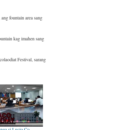
 ang fountain area sang
fountain kag imahen sang
laodiat Festival, sarang
 nga si Lucio Co