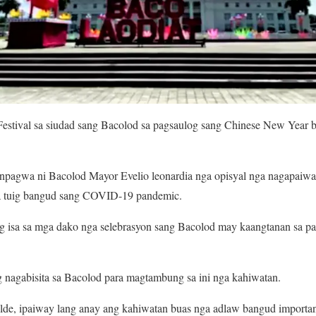
Festival sa siudad sang Bacolod sa pagsaulog sang Chinese New Year 
ginpagwa ni Bacolod Mayor Evelio leonardia nga opisyal nga nagapaiw
nga tuig bangud sang COVID-19 pandemic.
ng isa sa mga dako nga selebrasyon sang Bacolod may kaangtanan sa 
 nagabisita sa Bacolod para magtambung sa ini nga kahiwatan.
alde, ipaiway lang anay ang kahiwatan buas nga adlaw bangud import