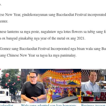
.
se New Year, gindekorasyunan sang Bacolaodiat Festival incorporated
nter.
se lanterns sa mga poste, nagalutaw nga lotus flowers sa tubig sang 
a ox bangud ginakabig nga year of the metal ox ang 2021.
mez sang Bacolaodiat Festival Incorporated nga bisan wala sang Baco
sang Chinese New Year sa tagsa ka mga panimalay.
colaodiat
Wala sang adopted son kag honorary
Business tycoon