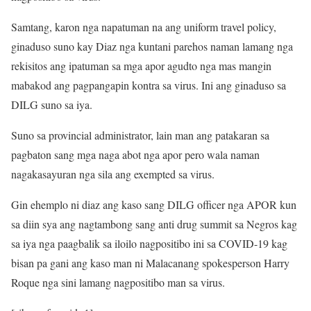
Samtang, karon nga napatuman na ang uniform travel policy,
ginaduso suno kay Diaz nga kuntani parehos naman lamang nga
rekisitos ang ipatuman sa mga apor agudto nga mas mangin
mabakod ang pagpangapin kontra sa virus. Ini ang ginaduso sa
DILG suno sa iya.
Suno sa provincial administrator, lain man ang patakaran sa
pagbaton sang mga naga abot nga apor pero wala naman
nagakasayuran nga sila ang exempted sa virus.
Gin ehemplo ni diaz ang kaso sang DILG officer nga APOR kun
sa diin sya ang nagtambong sang anti drug summit sa Negros kag
sa iya nga paagbalik sa iloilo nagpositibo ini sa COVID-19 kag
bisan pa gani ang kaso man ni Malacanang spokesperson Harry
Roque nga sini lamang nagpositibo man sa virus.