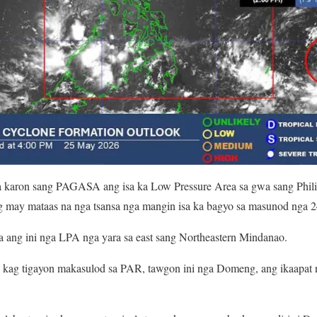
a karon sang PAGASA ang isa ka Low Pressure Area sa gwa sang Phili
g may mataas na nga tsansa nga mangin isa ka bagyo sa masunod nga 2
ng ini nga LPA nga yara sa east sang Northeastern Mindanao.
 kag tigayon makasulod sa PAR, tawgon ini nga Domeng, ang ikaapat 