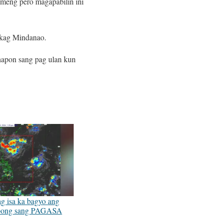
omeng pero magapabilin ini
 kag Mindanao.
hapon sang pag ulan kun
 isa ka bagyo ang
ubong sang PAGASA