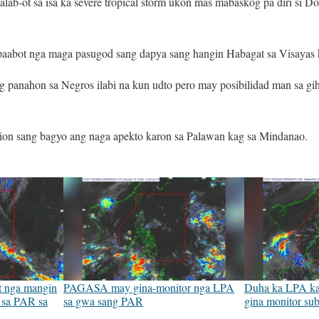
lab-ot sa isa ka severe tropical storm ukon mas mabaskog pa diri si D
a.
paabot nga maga pasugod sang dapya sang hangin Habagat sa Visayas
 panahon sa Negros ilabi na kun udto pero may posibilidad man sa gi
ion sang bagyo ang naga apekto karon sa Palawan kag sa Mindanao.
t nga mangin
PAGASA may gina-monitor nga LPA
Duha ka LPA kag
 sa PAR sa
sa gwa sang PAR
gina monitor s