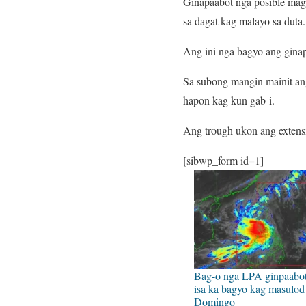
Ginapaabot nga posible maga
sa dagat kag malayo sa dut
Ang ini nga bagyo ang gina
Sa subong mangin mainit ang
hapon kag kun gab-i.
Ang trough ukon ang extens
[sibwp_form id=1]
Bag-o nga LPA ginpaabo
isa ka bagyo kag masulod
Domingo