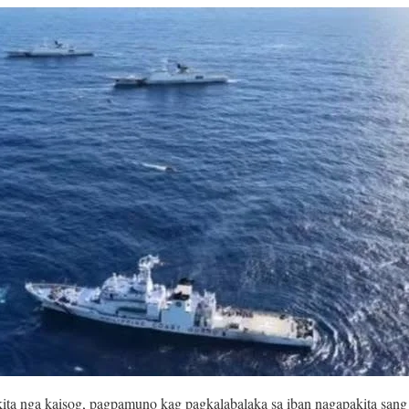
akita nga kaisog, pagpamuno kag pagkalabalaka sa iban nagapakita san