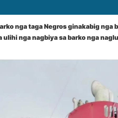
arko nga taga Negros ginakabig nga 
a ulihi nga nagbiya sa barko nga nag