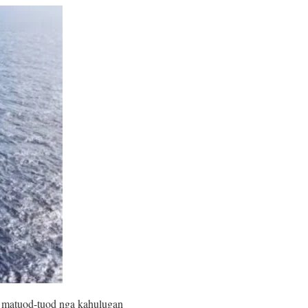
g matuod-tuod nga kahulugan