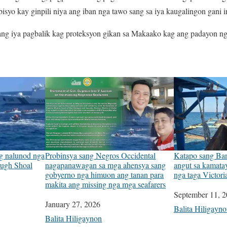
syo kay ginpili niya ang iban nga tawo sang sa iya kaugalingon gani in
g iya pagbalik kag proteksyon gikan sa Makaako kag ang padayon nga
g nalunod nga
Probinsya sang Negros Occidental
Katapo sang Ba
ough Shoal
nagapanawagan sa mga ahensya sang
angut sa kamata
gobyerno nga himuon ang tanan para
nga taga Victori
makita ang missing nga mga seafarers
Date
September 11, 
Date
January 27, 2026
In relation to
Balita Hiligayn
In relation to
Balita Hiligaynon