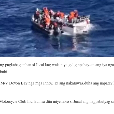
sang pagkabaganihan si Jucal kag wala niya gid ginpabay-an ang iya n
abuhi.
g M/V Devon Bay nga mga Pinoy. 15 ang nakaluwas,duha ang napatay 
torcycle Club Inc. kun sa diin miyembro si Jucal ang nagpabutyag 