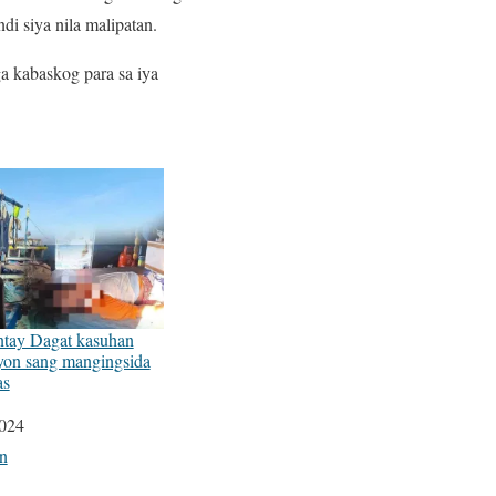
di siya nila malipatan.
 kabaskog para sa iya
ntay Dagat kasuhan
yon sang mangingsida
as
2024
on