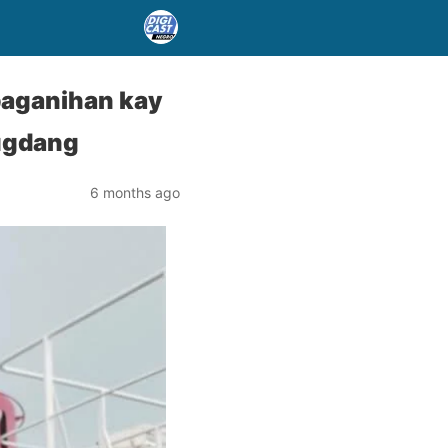
baganihan kay
lugdang
6 months ago