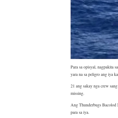
Para sa opisyal, nagpakita 
yara na sa peligro ang iya k
21 ang sakay nga crew san
missing.
Ang Thunderbugs Bacolod Mo
para sa iya.