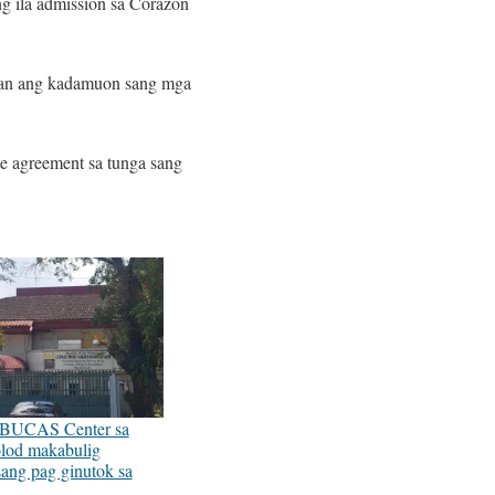
g ila admission sa Corazon
nan ang kadamuon sang mga
te agreement sa tunga sang
 BUCAS Center sa
lod makabulig
ang pag ginutok sa