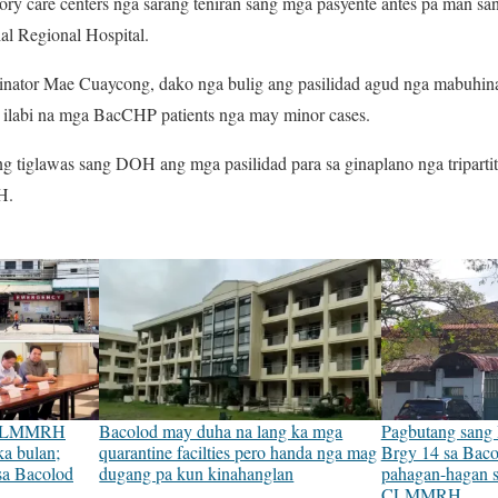
y care centers nga sarang teniran sang mga pasyente antes pa man san
l Regional Hospital.
inator Mae Cuaycong, dako nga bulig ang pasilidad agud nga mabuhi
al ilabi na mga BacCHP patients nga may minor cases.
g tiglawas sang DOH ang mga pasilidad para sa ginaplano nga triparti
H.
 CLMMRH
Bacolod may duha na lang ka mga
Pagbutang sang
ka bulan;
quarantine facilties pero handa nga mag
Brgy 14 sa Baco
sa Bacolod
dugang pa kun kinahanglan
pahagan-hagan s
CLMMRH