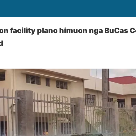
ion facility plano himuon nga BuCas 
d