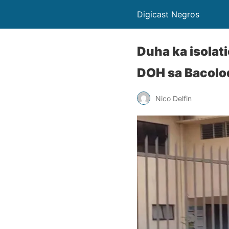
Digicast Negros
Duha ka isolat
DOH sa Bacolo
Nico Delfin