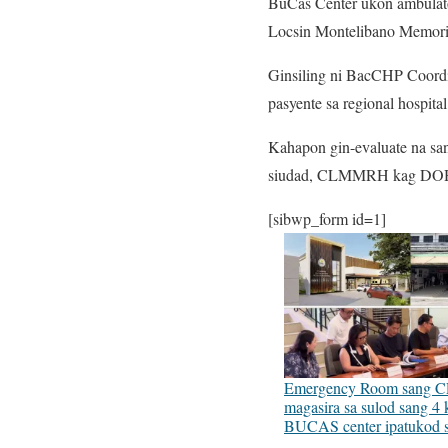
BuCas Center ukon ambulator
Locsin Montelibano Memoria
Ginsiling ni BacCHP Coord
pasyente sa regional hospit
Kahapon gin-evaluate na san
siudad, CLMMRH kag DO
[sibwp_form id=1]
Emergency Room sang
magasira sa sulod sang 4 
BUCAS center ipatukod 