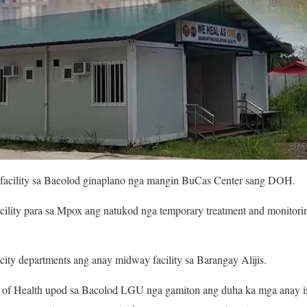
 facility sa Bacolod ginaplano nga mangin BuCas Center sang DOH.
cility para sa Mpox ang natukod nga temporary treatment and monitorin
ty departments ang anay midway facility sa Barangay Alijis.
of Health upod sa Bacolod LGU nga gamiton ang duha ka mga anay isol