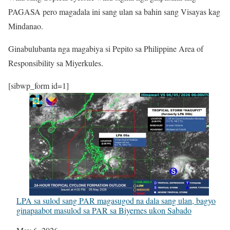
PAGASA pero magadala ini sang ulan sa bahin sang Visayas kag
Mindanao.
Ginabulubanta nga magabiya si Pepito sa Philippine Area of
Responsibility sa Miyerkules.
[sibwp_form id=1]
LPA sa sulod sang PAR magasugod na dala sang ulan, bagyo
ginapaabot masulod sa PAR sa Biyernes ukon Sabado