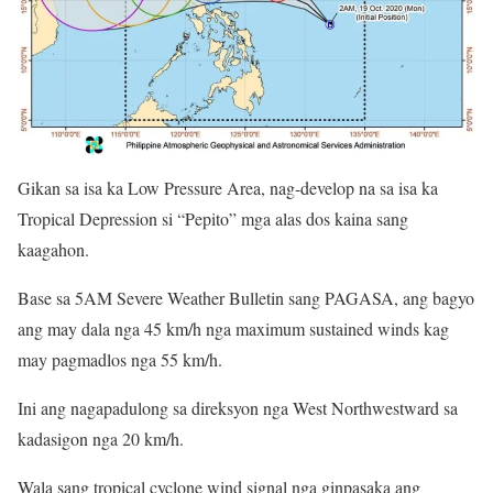
Gikan sa isa ka Low Pressure Area, nag-develop na sa isa ka
Tropical Depression si “Pepito” mga alas dos kaina sang
kaagahon.
Base sa 5AM Severe Weather Bulletin sang PAGASA, ang bagyo
ang may dala nga 45 km/h nga maximum sustained winds kag
may pagmadlos nga 55 km/h.
Ini ang nagapadulong sa direksyon nga West Northwestward sa
kadasigon nga 20 km/h.
Wala sang tropical cyclone wind signal nga ginpasaka ang