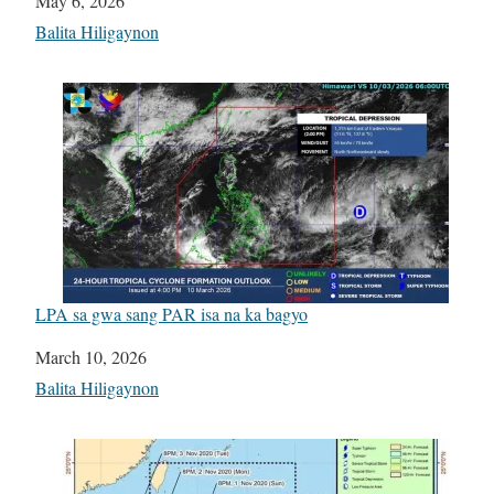
Date
May 6, 2026
In relation to
Balita Hiligaynon
LPA sa gwa sang PAR isa na ka bagyo
Date
March 10, 2026
In relation to
Balita Hiligaynon