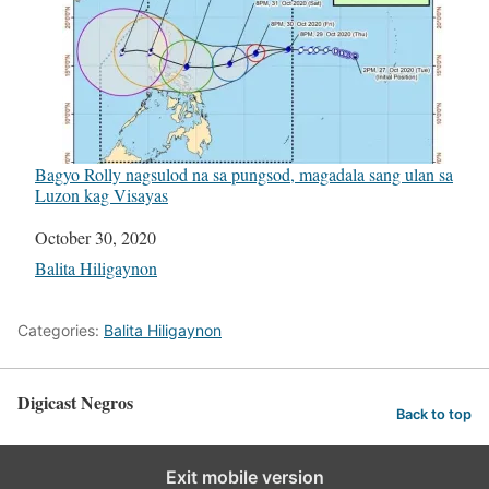
Bagyo Rolly nagsulod na sa pungsod, magadala sang ulan sa
Luzon kag Visayas
Date
October 30, 2020
In relation to
Balita Hiligaynon
Categories:
Balita Hiligaynon
Digicast Negros
Back to top
Exit mobile version