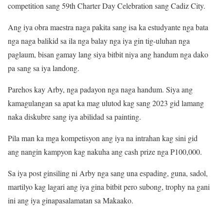
competition sang 59th Charter Day Celebration sang Cadiz City.
Ang iya obra maestra naga pakita sang isa ka estudyante nga bata
nga naga balikid sa ila nga balay nga iya gin tig-uluhan nga
paglaum, bisan gamay lang siya bitbit niya ang handum nga dako
pa sang sa iya landong.
Parehos kay Arby, nga padayon nga naga handum. Siya ang
kamagulangan sa apat ka mag ulutod kag sang 2023 gid lamang
naka diskubre sang iya abilidad sa painting.
Pila man ka mga kompetisyon ang iya na intrahan kag sini gid
ang nangin kampyon kag nakuha ang cash prize nga P100,000.
Sa iya post ginsiling ni Arby nga sang una espading, guna, sadol,
martilyo kag lagari ang iya gina bitbit pero subong, trophy na gani
ini ang iya ginapasalamatan sa Makaako.